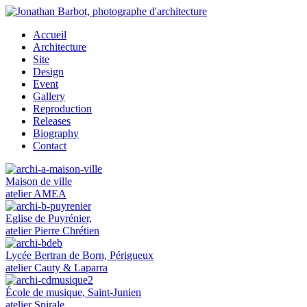
Accueil
Architecture
Site
Design
Event
Gallery
Reproduction
Releases
Biography
Contact
Maison de ville
atelier AMEA
Eglise de Puyrénier,
atelier Pierre Chrétien
Lycée Bertran de Born, Périgueux
atelier Cauty & Laparra
École de musique, Saint-Junien
atelier Spirale