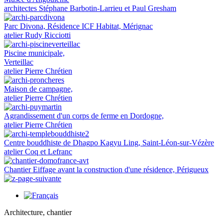
architectes Stéphane Barbotin-Larrieu et Paul Gresham
Parc Divona, Résidence ICF Habitat, Mérignac
atelier Rudy Ricciotti
Piscine municipale,
Verteillac
atelier Pierre Chrétien
Maison de campagne,
atelier Pierre Chrétien
Agrandissement d'un corps de ferme en Dordogne,
atelier Pierre Chrétien
Centre bouddhiste de Dhagpo Kagyu Ling, Saint-Léon-sur-Vézère
atelier Coq et Lefranc
Chantier Eiffage avant la construction d'une résidence, Périgueux
Architecture, chantier